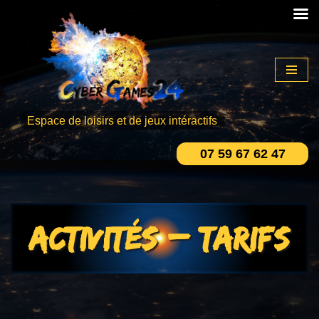
Aller
au
contenu
Espace de loisirs et de jeux intéractifs
07 59 67 62 47
Activités – Tarifs