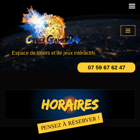
Aller
au
contenu
Espace de loisirs et de jeux intéractifs
07 59 67 62 47
Horaires
PENSEZ À RÉSERVER !