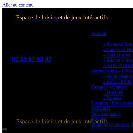
Aller au contenu
Espace de loisirs et de jeux intéractifs
Accueil
Accueil
Activités et Tarifs
Activités et Tarifs
– Karaoké Box 
– Karaoké Box 
– Lancer de Hac
– Lancer de Hac
– Jeux (Tarifs)
– Jeux (Tarifs)
07 59 67 62 47
– Réalité Virtuel
– Réalité Virtuel
~ NOS FORMULE
~ NOS FORMULE
Anniversaires – EVG/
Anniversaires – EVG/
– Anniversaires
– Anniversaires
– EVG / EVJF
– EVG / EVJF
Horaires – Contact
Horaires – Contact
– Horaires
– Horaires
– Contact
– Contact
Location / Privatisatio
Location / Privatisatio
Actualités
Actualités
Nos partenaires
Nos partenaires
Sécurité
Espace de loisirs et de jeux intéractifs
Sécurité
Politique de cookies 
Politique de cookies 