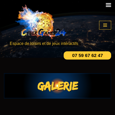
Aller
au
contenu
Espace de loisirs et de jeux intéractifs
07 59 67 62 47
Galerie